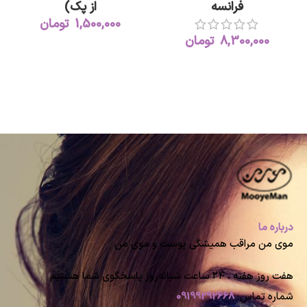
فرانسه
از پک)
1,500,000
تومان
8,300,000
تومان
درباره ما
موی من مراقب همیشگی پوست و موی من
هفت روز هفته ، ۲۴ ساعت شبانه‌روز پاسخگوی شما هستیم
شماره تماس:
09199292668