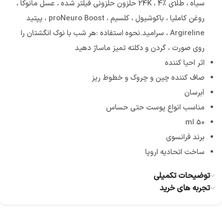
سیاه ، طلای 24K ، 4٪ حلزون حلزونی فیلتر شده ، عسل مانوکا ،
روغن کاملیا ، باکوشیول ، کلسیم ، proNeuro Boost ، پپتید
Argireline ، سرامید.نحوه استفاده :هر شب با نوک انگشتان را
روی صورت ، گردن و دکلته تمیز ماساژ دهید
اثر احیا کننده
صاف کننده چین و چروک و خطوط ریز
آبرسان
مناسب انواع پوست حتی حساس
50 ml
برند فرانسوی
ساخت اتحادیه اروپا
توضیحات تکمیلی
تجربه های خرید