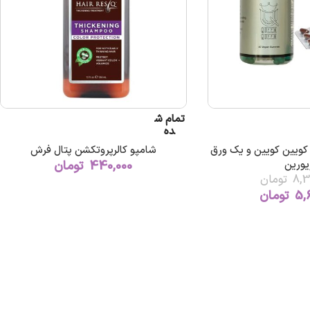
تمام ش
ده
ویین کویین و یک ورق
شامپو کالرپروتکشن پتال فرش
یورین
440,000
تومان
8,3
تومان
5,
تومان