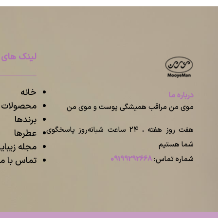
لینک های 
خانه
درباره ما
محصولات م
موی من مراقب همیشگی پوست و موی من
برندها
هفت روز هفته ، ۲۴ ساعت شبانه‌روز پاسخگوی
عطرها
شما هستیم
مجله زیبا
شماره تماس:
09199292668
تماس با ما