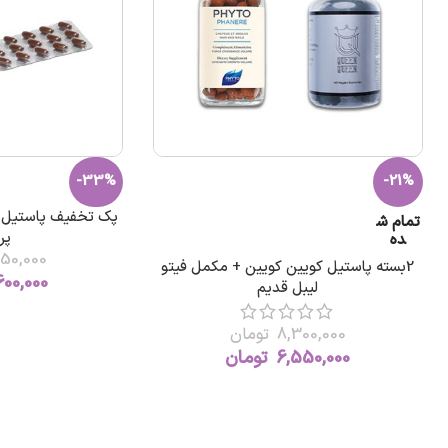
-33%
-21%
پک تخفیف پاستیل ک
تمام ش
پر
ده
50,000
2بسته پاستیل کویین کویین + مکمل فیتو
600,000
لیبل قدیم
8,300,000
تومان
6,550,000
تومان