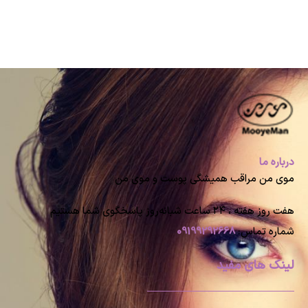
درباره ما
موی من مراقب همیشگی پوست و موی من
هفت روز هفته ، ۲۴ ساعت شبانه‌روز پاسخگوی شما هستیم
شماره تماس:
09199292668
لینک های مفید