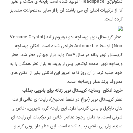
تکنولوژی ‘Headspace’ تولید شده است.رایحه ی مشک و عنبر
که از ترکیبات اصلی آن می باشند آن را از سایر محصولات متمایز
کرده است.
،عطر کریستال نویر ورساچه ادو پرفیوم زنانه (Versace Crystal
Noir) توسط Antonie Lie طراحی شده است. ادکلن ورساچه
کریستال نویر زنانه در سال ۲۰۰۴ وارد بازار جهانی عطر شد. عطر
ورساچه نویر، مدت کوتاهی پس از ورود به بازار نظر همگان را به
خود جلب کرد. از آن روز تا به امروز این ادکلنی یکی از ادکلن های
معروف برند عطر ورساچه است.
خرید ادکلن وساچه کریستال نویر زنانه برای بانویی جذاب
عطر کریستال نویر (نواغ در تلفظ صحیح)، رایحه ی غالبی از نت
های نارگیل و یاس گاردنیا دارد. این رایحه گرم، شیرین، خاص و
شرقی است. به دلیل وجود عناصر خاص در ترکیبات آن رایحه ای
ملایم ولی بی نقص پدید آمده است. این عطر دارا بویی گرم و