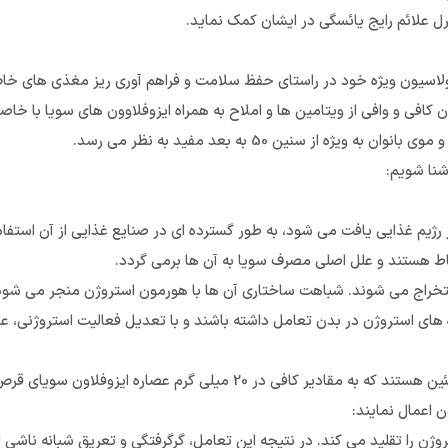
ل علائم رایج یائسگی در ایشان کمک نماید.
یون ویژه خود در راستای حفظ سلامت و فراهم آوری ریز مغذی های خاص م
افی و وافی از ویتامین ها و املاح به همراه ایزوفلاوون های سویا با خا
 سنین 50 به بعد مفید به نظر می رسد.
شنا شویم:
 رژیم غذایی یافت می شود، به طور گسترده ای در صنایع غذایی از آن استفاد
ط هستند و علل اصلی مصرف سویا به آن ها برمی گردد.
 استخراج می شوند. شباهت ساختاری آن ها با هورمون استروژن منجر می شود 
ده های استروژن در بدن تعامل داشته باشند و با تعدیل فعالیت استروژنی، عل
ایزوفلاون های سویا شامل دو ماده اصلی زیست فعال دایدزین و جنیستئین هستند که به
ن اعمال نمایند:
 به ویژه ER-β متصل شده و اثرات استروژن را تقلید می کند. در نتیجه این تعامل، گرگرفتگی و تعر