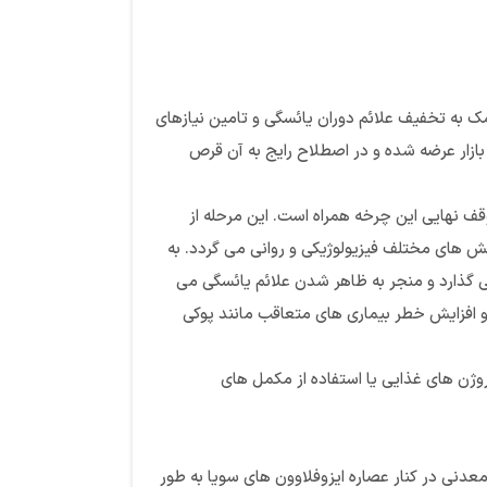
ک به تخفیف علائم دوران یائسگی و تامین نیازهای
امت بیشتر بانوان فرموله شده است. منوپیس به فرم دارویی قرص و در بسته بندی 30 عددی (دو بلیستر 15تایی) به بازار عرضه شده و در اصطلاح رایج به آن قرص
قاعدگی بانوان آغاز می شود و با توقف نهایی این چرخه همراه است. این مرحله از
ش های مختلف فیزیولوژیکی و روانی می گردد. به
 گذارد و منجر به ظاهر شدن علائم یائسگی می
 و افزایش خطر بیماری های متعاقب مانند پوکی
وژن های غذایی یا استفاده از مکمل های
ن مینرال دارای مهم ترین ریزمغذی ها برای بانوان سنین یائسگی است که با 21 ویتامین و ماده معدنی در کنار عصاره ایزوفلاوون های سویا به طور