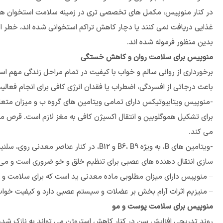
در کنار منوپیس، مکمل های تخصصی تری در زمینه سلامت استخوان ها طرا
غذایی دریافت نمی کنند یا دچار کاهش تراکم استخوانی شده اند، خطر اب
بدین منظور فرموله شده اند.
منوپیس برای سلامت روان و کاهش خستگی
برخورداری از روانی سالم و خواب با کیفیت در تمام مراحل زندگی مهم اس
باعث درجاتی از افسردگی، اضطراب یا فقدان انرژی کافی برای انجام فعال
-منوپیس ویتابیوتیکس دارای تمامی ویتامین های گروه ب و میزان متعاد
برای تشکیل هموگلوبین و انتقال اکسیژن کافی به مغز لازم است. قرص 
می کند.
-ویتامین های B، به ویژه B6، B9 و B12، 
سازی انتقال دهنده های عصبی برای تنظیم خلق و خو ضروری است و می 
– منوپیس دارای میزان مطلوبی ماده معدنی ید است که برای سلامت و 
– منیزیم اثرات آرام بخش بر عضلات و سیستم عصبی دارد و کیفیت خواب 
منوپیس برای سلامت پوست و مو
روند تدریجی افزایش سن در کنار کاهش استروژن می تواند به نازک شد