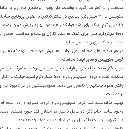
سلامت را در نظر می گیرد و بواسطه دارا بودن ریزمغذی های زیر بر شادا
منوپیس با 30 میکروگرم بیوتین در سنتز کراتین به عنوان پروتئین ساختاری مو، پوست و ناخن موثر است. کمبود بیوتین باعث ریزش مو می شود.
15 میلی گرم زینک برای رشد فولیکول های مو، بهبود ریزش مو و ترمیم سریع تر زخم ها و لکه های پوستی مناسب است.
سفید و خاکستری را کند می نماید.
در هر صورت علل مختلفی می توانند به ریزش مو منجر شوند که تغییرات 
قرص منوپیس و سایر ابعاد سلامت
موارد ذکر شده تنها برخی از فواید قرص منوپیس بودند. مصرف منوپیس 
رفتن هموسیستئین را کاهش می دهد. هموسیستئین در اثر کمبود این ویت
بوده است.
بهبود متابولیسم قند: قرص منوپیس دارای کروم، منیزیم و روی است که ن
وجود سابقه خانوادگی دو عامل دخیل در اختلال قند خون هستند، مکمل 
پیشگیری از دیابت یا کنترل آن در افراد مبتلا، موثر خواهد بود.