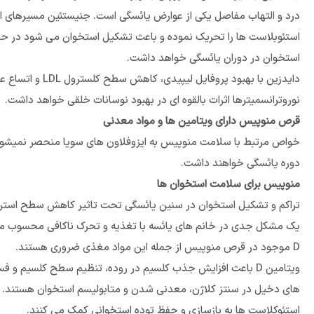
استئوبلاست ها را تحریک نموده و باعث تشکیل استخوان می شود در حا
استخوان در دوران یائسگی خواهد داشت.
دایدزین با بهب
نوروترانسمیترها اثرات بالقوه ای در بهبود نوسانات خلقی خواهد داشت.
قرص منوپیس دارای ویتامین ها و مواد معدنی
خواص مرتبط با سلامت منوپیس به ایزوفلاون های سویا منحصر نمیشود.
دوره یائسگی خواهند داشت.
منوپیس برای سلامت استخوان ها
یک مشکل جدی در خانم های یائسه با تغذیه و تحرک ناکافی محسوب می 
D موجود در قرص منوپیس از جمله این مواد مغذی ضروری هستند.
ویتامین D باعث افزایش جذب کلسیم در روده، تنظیم سطح کلسیم و
های دخیل در سنتز کلاژن، معدنی شدن و متابولیسم استخوان هستند. ضمن
استئوکلاست ها به بازسازی و حفظ توده استخوانی کمک می کنند.