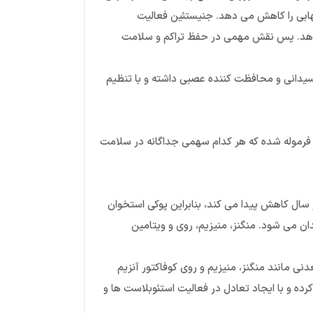
ختلف از جمله سیگنال دهی NF-kB را تعدیل کرده و پاسخ های التهابی را کاهش می دهد. جنیستئین فعالیت
ی دهد. پس نقش مهمی در حفظ تراکم و سلامت
دایدزین خواص آنتی اکسیدانی و محافظت کننده عصبی داشته و با تنظیم
فرموله شده که هر کدام سهمی جداگانه در سلامت
ی تحت تاثیر کاهش سطح استروژن قرار می گیرد. با شروع این دوره، تراکم بافت استخوانی ۱-۲% به ازای هر سال کاهش پیدا می کند، بنابراین پوکی استخوان
 می شود. منگنز، منیزیم، روی و ویتامین
نی مانند منگنز، منیزیم و روی کوفاکتور آنزیم
ه و با ایجاد تعادل در فعالیت استئوبلاست ها و