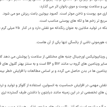
بی و سلامت پوست و موی بانوان اثر می گذارد:
1000 میکروگرم مس برای کمک به سنتز
هورمونی ناشی از یائسگی تنها یکی از آن هاست.
ویتابیوتیکس اورجینال جنبه های مختلفی از سلامت را پوشش می دهد که به
سلامت قلب و عروق: منوپیس دارای 500 میکروگرم اسید فولیک در کنار سایر ویتامین ه
امین ها در بدن حاصل می گردد و بر اساس مطالعات با افزایش خطر بیماری
قش مهمی در افزایش حساسیت به انسولین، استفاده از گلوکز و تولید و ترش
های تخصصی تر در این زمینه مانند دیابتون با داشتن طیف گسترده تری از
کاهش استرس اکسیداتیو: منوپیس ویتابیوتیکس حاوی ویتامین های C و E و سلنیوم است که آنتی اکسیدان های 