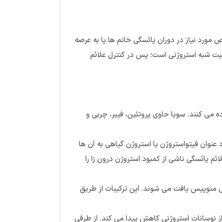
ورد نیاز در دوران یائسگی خانم ها پا به عرصه
صیت شبه استروژنی است؛ پس در کنترل علائم
ه می کنند. سویا حاوی پروتئین، فیبر، چربی و
عنوان فیتواستروژن یا استروژن گیاهی به آن ها
ائم یائسگی ناشی از کمبود استروژن درون زا را
 مقادیر کافی در 20 میلی گرم عصاره ایزوفلاون سویای قرص منوپیس یافت می شوند. این ترکیبات از طریق
یق شبانه ناشی از نوسانات استروژنی کاهش پیدا می کند. از طرفی