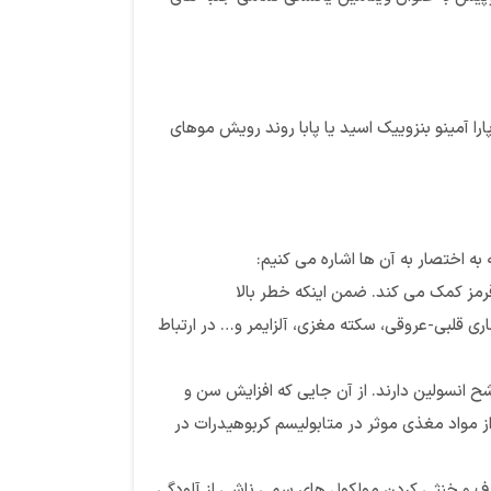
 کلاژن پوست و مو است. ضمن اینکه در تولید ملانین به عنوان رنگدانه مو نقش دارد و در کنار 25 میلی گرم پارا آمینو بنزوییک اسید یا پابا روند رویش موهای
 اختصار به آن ها اشاره می کنیم:
ای گروه ب مانند B12 و B6 است و به سنتز بهتر گلبول های قرمز کمک می کند. ضمن اینکه خطر بالا
 قلبی-عروقی، سکته مغزی، آلزایمر و… در ارتباط
ح انسولین دارند. از آن جایی که افزایش سن و
 مواد مغذی موثر در متابولیسم کربوهیدرات در
مشهور غذایی هستند و سبب حذف و خنثی کردن مولکول های سمی ناشی از آلودگی