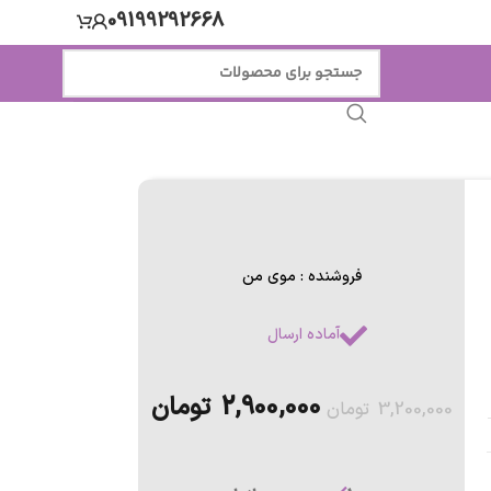
09199292668
فروشنده : موی من
آماده ارسال
2,900,000
تومان
3,200,000
تومان