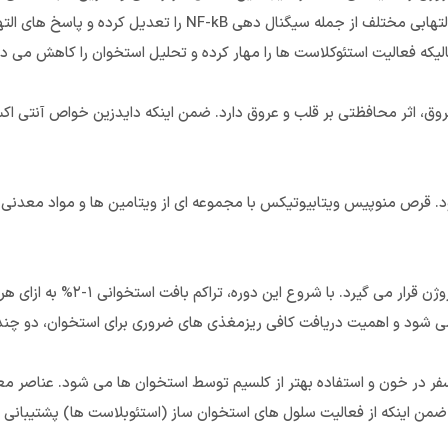
درد و التهاب مفاصل یکی از عوارض یائسگی است. جنیستئین مسیرهای التهابی م
لیکه فعالیت استئوکلاست ها را مهار کرده و تحلیل استخوان را کاهش م
ود پروفایل لیپیدی، کاهش سطح کلسترول LDL و اتساع عروق، اثر محافظتی بر قلب و عروق دارد. ضمن اینکه 
 قرص منوپیس ویتابیوتیکس با مجموعه ای از ویتامین ها و مواد معدنی 
تراکم و تشکیل استخوان در سنین یائسگ
شود و اهمیت دریافت کافی ریزمغذی های ضروری برای استخوان، دو چندان
 فسفر در خون و استفاده بهتر از کلسیم توسط استخوان ها می شود. عناصر معد
 اینکه از فعالیت سلول های استخوان ساز (استئوبلاست ها) پشتیبانی کرد