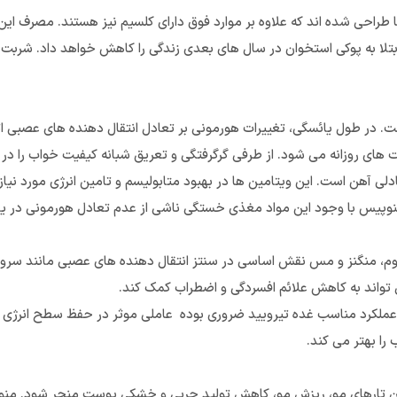
حی شده اند که علاوه بر موارد فوق دارای کلسیم نیز هستند. مصرف این م
تلا به پوکی استخوان در سال های بعدی زندگی را کاهش خواهد داد. شربت اس
ت. در طول یائسگی، تغییرات هورمونی بر تعادل انتقال دهنده های عصبی اثر
یت های روزانه می شود. از طرفی گرگرفتگی و تعریق شبانه کیفیت خواب را د
لی آهن است. این ویتامین ها در بهبود متابولیسم و تامین انرژی مورد نی
منوپیس با وجود این مواد مغذی خستگی ناشی از عدم تعادل هورمونی در یا
در کنار عناصر معدنی روی، سلنیوم، منگنز و مس نقش اساسی در سنتز انتقال دهنده های عصبی م
تواند به کاهش علائم افسردگی و اضطراب کمک کند.
عملکرد مناسب غده تیرویید ضروری بوده عاملی موثر در حفظ سطح انرژی 
را بهتر می کند.
ن تارهای مو، ریزش مو، کاهش تولید چربی و خشکی پوست منجر شود. منوپ