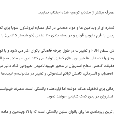
مصرف بیشتر از مقادیر توصیه شده اجتناب نمایید.
ه ای از ویتامین ها و مواد معدنی در کنار عصاره ایزوفلاون سویا برای کم
تغذیه این دوران در راستای سل
یائسگی انتقال طبیعی و زیستی به دوره جدیدی از زندگی است که با افزایش سطح FSH و تغییرات در طول چرخه 
زیرا تخمدان ها هورمون های کمتری تولید می کنند. این امر منجر به چال
ر حقیقت کاهش سطح استروژن بر محور هیپوتالاموس-هیپوفیز-گناد تأثیر می
د اضطراب و افسردگی، کاهش تراکم استخوانی و تغییر در متابولیسم لیپیدها
درمانی برای تخفیف علائم موقت اما آزاردهنده یائسگی است. مصرف فیتواستر
استروژن در بدن کمک شایانی خواهد نمود.
قرص منوپیس ویتابیوتیکس اورجینال، مولتی ویتامی