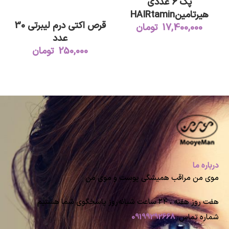
پک 6 عددی
اطلاعات بیشتر
هیرتامینHAIRtamin
قرص اکتی درم لیبرتی 30
Biotin Fast Hair Growth
17,400,000
تومان
عدد
Vitamins×6
250,000
تومان
درباره ما
موی من مراقب همیشگی پوست و موی من
هفت روز هفته ، ۲۴ ساعت شبانه‌روز پاسخگوی شما هستیم
شماره تماس:
09199292668