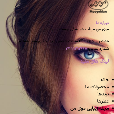
درباره ما
موی من مراقب همیشگی پوست و موی من
هفت روز هفته ، ۲۴ ساعت شبانه‌روز پاسخگوی شما هستیم
شماره تماس:
09199292668
لینک های مفید
خانه
محصولات ما
برندها
عطرها
مجله زیبایی موی من