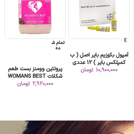
تمام ش
افزودن به سبد خرید
ت
ده
آمپول بکوزیم بایر اصل ( ب
اطلاعات بیشتر
کمپلکس بایر ) 12 عددی
پروتئین وومنز بست طعم
10,900,000
تومان
شکلات WOMANS BEST
2,920,000
تومان