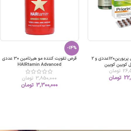
-14%
پک تخفیفی مکمل پریورین120عددی و 2
قرص تقویت کننده مو هیرتامین 30 عددي
 کویین کویین
HAIRtamin Advanced
26,
تومان
22,
تومان
3,850,000
تومان
3,300,000
تومان