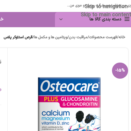
Skip to navigation
ی من مراقب همیشگی پوست و موی من...
Skip to main content
دسته بندی کالا ها
خا
خانه
/
فهرست محصولات
/
مراقبت بدن
/
ویتامین ها و مکمل ها
/
قرص استئوکر پلاس
ق
-15%
و