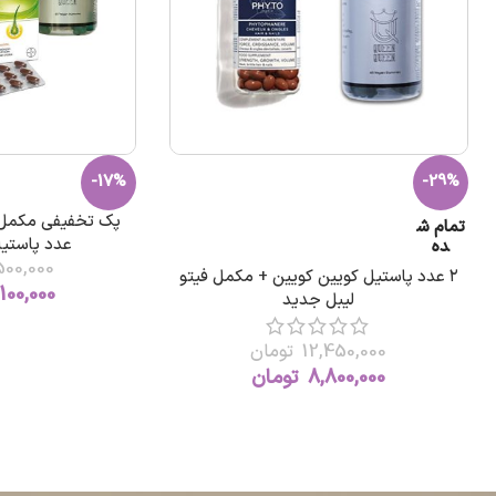
-17%
-29%
تمام ش
عدد پاستیل
ده
500,000
۲ عدد پاستیل کویین کویین + مکمل فیتو
100,000
لیبل جدید
12,450,000
تومان
8,800,000
تومان