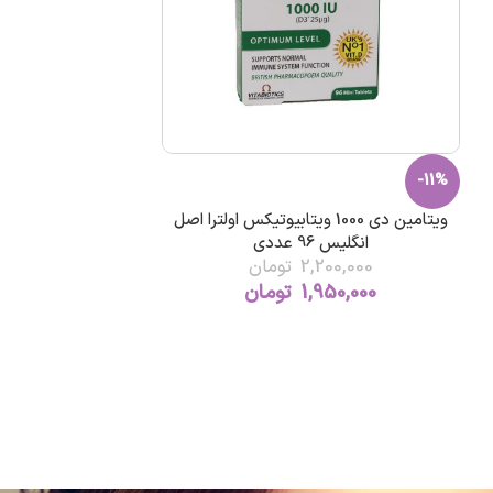
-11%
ویتامین دی 1000 ویتابیوتیکس اولترا اصل
انگليس 96 عددی
2,200,000
تومان
1,950,000
تومان