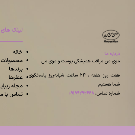
لینک های 
خانه
درباره ما
محصولات م
موی من مراقب همیشگی پوست و موی من
برندها
هفت روز هفته ، ۲۴ ساعت شبانه‌روز پاسخگوی
عطرها
شما هستیم
مجله زیبا
شماره تماس:
09199292668
تماس با ما