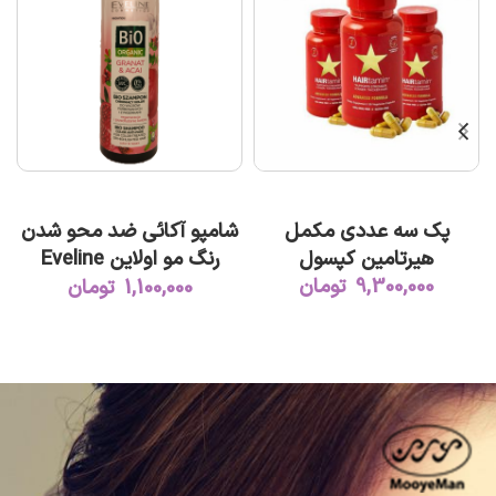
افزودن به سبد خرید
افزودن به سبد خرید
پک سه عددی مکمل
شامپو آکائی ضد محو شدن
هیرتامین کپسول
رنگ مو اولاین Eveline
9,300,000
تومان
Cosmetics – Bio Organic
1,100,000
تومان
Bio Shampoo Color Anti-
Fade Granat & Acai –
400ml