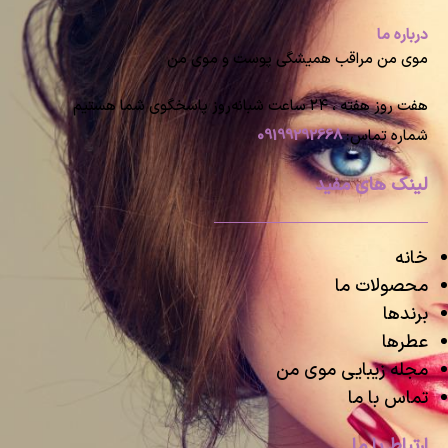
درباره ما
موی من مراقب همیشگی پوست و موی من
هفت روز هفته ، ۲۴ ساعت شبانه‌روز پاسخگوی شما هستیم
شماره تماس:
09199292668
لینک های مفید
خانه
محصولات ما
برندها
عطرها
مجله زیبایی موی من
تماس با ما
ارتباط با ما