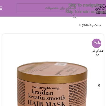
Skip to navigation
Skip to main content
خانه
/
برند ها
/
Ogx
-20%
تمام ش
ده