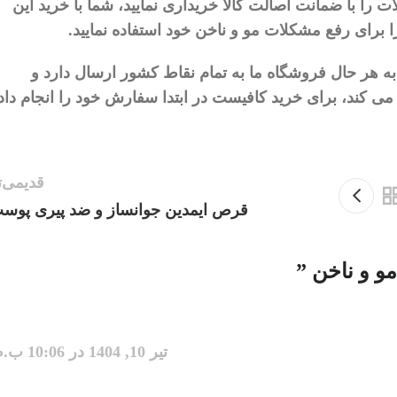
ات
را
با
ضمانت
اصالت
کالا
خریداری
نمایید،
شما
با
خرید
این
ا
برای
رفع
مشکلات
مو
و
ناخن
خود
استفاده
نمایید
.
به
هر
حال
فروشگاه
ما
به
تمام
نقاط
کشور
ارسال
دارد
و
می
‌
کند،
برای
خرید
کافیست
در
ابتدا
سفارش
خود
را
انجام
داد
قدیمی‌ت
قرص ایمدین جوانساز و ضد پیری پوس
مو و ناخن
”
تیر 10, 1404 در 10:06 ب.ظ