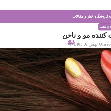
ه
فروشگاه
اخبار و مقالات
ندی نشده
 کننده مو و ناخن
15,585
se
On بهمن 6, 1403