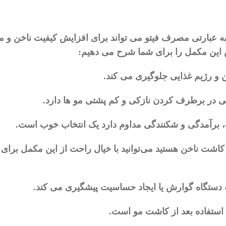
ه
عبارتی
مصرف
فیتو
می
‌
تواند
برای
افزایش
کیفیت
ناخن
و
م
این
مکمل
را
برای
شما
شرح
می
دهیم
:
و
رژیم
غذایی
جلوگیری
می
‌
کند
.
ی
در
برطرف
کردن
نازکی
و
کم
پشتی
مو
ها
دارد
.
برآمدگی
و
شکنندگی
مداوم
دارد
یک
انتخاب
خوب
است
.
کاشت
ناخن
هستید
می
توانید
با
خیال
راحت
از
این
مکمل
برای
دستگاه
گوارش
یا
ایجاد
حساسیت
پیشگیری
می
‌
کند
.
استفاده
بعد
از
کاشت
مو
است
.