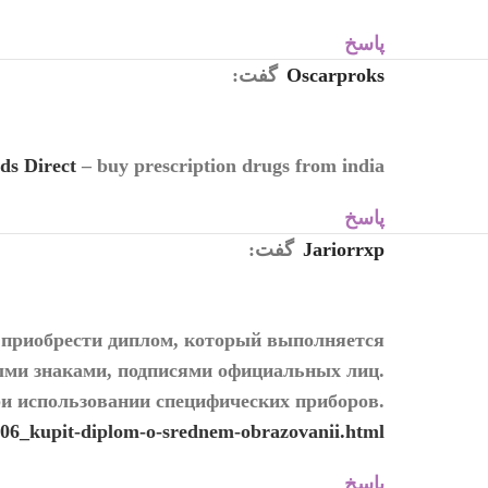
پاسخ
Oscarproks
گفت:
ds Direct
– buy prescription drugs from india
پاسخ
Jariorrxp
گفت:
приобрести диплом, который выполняется
ыми знаками, подписями официальных лиц.
и использовании специфических приборов.
8806_kupit-diplom-o-srednem-obrazovanii.html
پاسخ