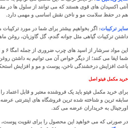
آنتی
اکسیدان
‌
های
قوی
هستند
که
می
‌
توانند
از
سلول
‌
ها
در
مقا
هم
در
حفظ
سلامت
مو
و
ناخن
‌
نقش
اساسی
و
مهمی
دارد
.
سایر
ترکیبات
:
اگر
بخواهیم
بیشتر
برای
شما
در
مورد
ترکیبات
م
داشتن
ترکیبات
گیاهی
مثل
جوانه
گندم،
گل
گاوزبان،
روغن
ماه
این
مواد
سرشار
از
اسید
های
چرب
ضروری
از
جمله
امگا
۶
و
ا
شما
ایفا
می
‌
کنند؛
از
دیگر
خواص
آن
می
‌
توانیم
به
داشتن
روغن
باعث
افزایش
درخشندگی
ناخن،
پوست
و
مو
و
افزایش
استحک
خرید
مکمل
فیتو
اصل
برای
خرید
مکمل
فیتو
باید
یک
فروشنده
معتبر
و
قابل
اعتماد
را
سابقه
‌
ترین
و
شناخته
شده
‌
ترین
فروشگاه
‌
های
اینترنتی
عرضه
اورجینال
به
خریداران
عرضه
می
‌
کند
.
در
صورتی
که
می
‌
خواهید
این
محصول
را
برای
تقویت
پوست،