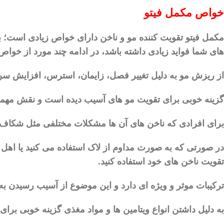
خواص
مکمل
فیتو
مکمل
فیتو
تقویت
کننده
مو
و
ناخن
دارای
خواص
زیادی
است؛
ب
های
شما
فواید
زیادی
داشته
باشد،
در
ادامه
چند
مورد
از
خواص
از
ریزش
مو
به
دلیل
تغییر
فصل،
زایمان،
استرس،
افزایش
سن
گزینه
خوبی
برای
تقویت
مو
های
آسیب
دیده
است
و
نقش
مهم
برای
افرادی
که
ناخن
‌
های
آن
ها
مشکلات
مختلفی
مثل
شکاف،
در
صورتی
که
به
صورت
مداوم
از
لاک
استفاده
می
‌
کنید
یا
اهل
تقویت
ناخن
‌
های
خود
استفاده
کنید
.
ترکیبات
موثر
و
ویژه
‌
ای
دارد
و
این
موضوع
از
آسیب
رسیدن
به
به
دلیل
داشتن
انواع
ویتامین
‌
ها
و
مواد
مغذی
گزینه
خوبی
برای