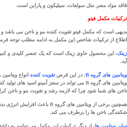
فاقد
مواد
مضر
مثل
سولفات،
سیلیکون
و
پارابن
است
.
ترکیبات
مکمل
فیتو
بدیهی
است
که
مکمل
فیتو
تقویت
کننده
مو
و
ناخن
می
باشد
و
اطلاع
از
ترکیبات
شاخص
این
مکمل
به
ادامه
مطلب
توجه
فرما
زینک
:
این
محصول
حاوی
زینک
است
که
یک
عنصر
کلیدی
و
کمی
آید
.
ویتامین
های
گروه
B
:
در
این
قرص
تقویت
کننده
انواع
ویتامین
‌
ه
ویتامین
‌
های
گروه
B
می
تواند
در
سنتز
آمینو
اسید
های
تولید
کنن
ناخن
‌
های
شما
شود
چرا
که
لازمه
رشد
و
تقویت
مو
و
ناخن
کرا
همچنین
برخی
از
ویتامین
‌
های
گروه
B
باعث
افزایش
انرژی
بد
شکنندگی
ناخن
‌
ها
را
برطرف
می
‌
کند
.
سایر
ویتامین
ها
:
از
دیگر
ترکیبات
این
مکمل
می
‌
توانیم
به
داشت