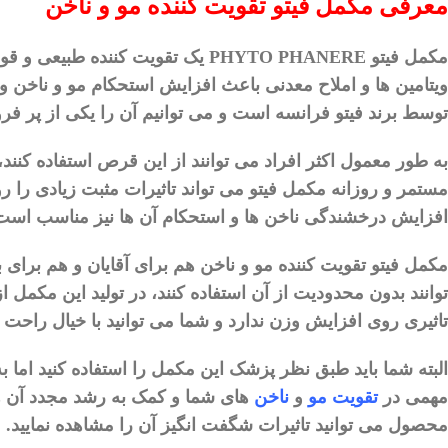
معرفی
مکمل فیتو تقویت کننده مو و ناخن
مکمل
فیتو
PHYTO PHANERE
یک
تقویت
کننده
طبیعی
و
قو
ویتامین
‌
ها
و
املاح
معدنی
باعث
افزایش
استحکام
مو
و
ناخن
و
توسط
برند
فیتو
فرانسه
است
و
می
‌
توانیم
آن
را
یکی
از
پر
فر
به
طور
معمول
اکثر
افراد
می
توانند
از
این
قرص
استفاده
کنند،
مستمر
و
روزانه
مکمل
فیتو
می
‌
تواند
تاثیرات
مثبت
زیادی
را
رو
افزایش
درخشندگی
ناخن
‌
ها
و
استحکام
آن
ها
نیز
مناسب
است
مکمل
فیتو
تقویت
کننده
مو
و
ناخن
هم
برای
آقایان
و
هم
برای
ب
توانند
بدون
محدودیت
از
آن
استفاده
کنند،
در
تولید
این
مکمل
از
تاثیری
روی
افزایش
وزن
ندارد
و
شما
می
‌
توانید
با
خیال
راحت
البته
شما
باید
طبق
نظر
پزشک
این
مکمل
را
استفاده
کنید
اما
به
مهمی
در
تقویت
مو
و
ناخن
‌
های
شما
و
کمک
به
رشد
مجدد
آن
ه
محصول
می
‌
توانید
تاثیرات
شگفت
انگیز
آن
را
مشاهده
نمایید
.