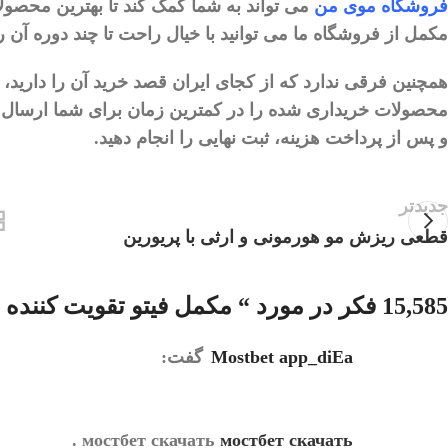
فروشگاه
موی
من
می
تواند
به
شما
کمک
کند
تا
بهترین
محصول
مکمل
از
فروشگاه
ما
می
‌
توانید
با
خیال
راحت
تا
چند
دوره
آن
ر
همچنین
فرقی
ندارد
که
از
کجای
ایران
قصد
خرید
آن
را
دارید،
محصولات
خریداری
شده
را
در
کمترین
زمان
برای
شما
ارسال
و
پس
از
پرداخت
هزینه،
ثبت
نهایی
را
انجام
دهید
.
جدیدتر
قطعی ریزش مو هورمونی و ارثی با پریورین
15,585 فکر در مورد “
مکمل فیتو تقویت کننده 
mostbet app_diEa
گفت:
.
мостбет скачать
мостбет скачать