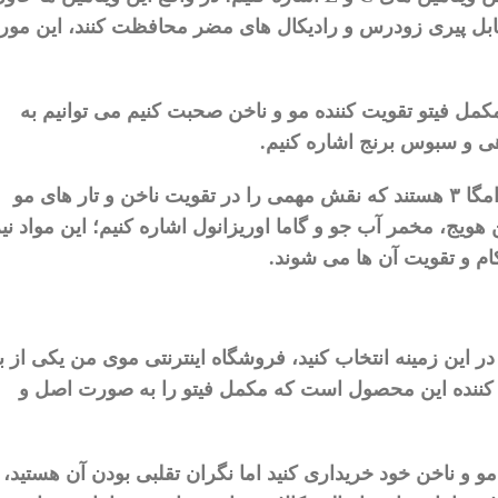
بل
پیری
زودرس
و
رادیکال
‌
های
مضر
محافظت
کنند،
این
مور
کمل
فیتو
تقویت
کننده
مو
و
ناخن
صحبت
کنیم
می
‌
توانیم
به
ی
و
سبوس
برنج
اشاره
کنیم
.
مگا
۳
هستند
که
نقش
مهمی
را
در
تقویت
ناخن
و
تار
های
مو
هویج،
مخمر
آب
جو
و
گاما
اوریزانول
اشاره
کنیم؛
این
مواد
نی
ام
و
تقویت
آن
ها
می
‌
شوند
.
در
این
زمینه
انتخاب
کنید،
فروشگاه
اینترنتی
موی
من
یکی
از
ب
کننده
این
محصول
است
که
مکمل
فیتو
را
به
صورت
اصل
و
مو
و
ناخن
خود
خریداری
کنید
اما
نگران
تقلبی
بودن
آن
هستید،