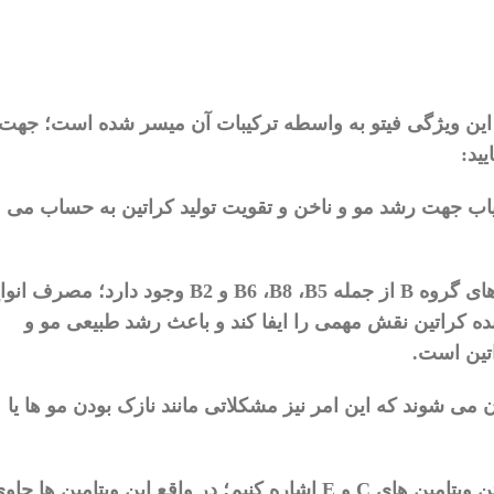
این
ویژگی
فیتو
به
واسطه
ترکیبات
آن
میسر
شده
است؛
جهت
یید
:
اب
جهت
رشد
مو
و
ناخن
و
تقویت
تولید
کراتین
به
حساب
می
ای
گروه
B
از
جمله
B5
،
B8
،
B6
و
B2
وجود
دارد؛
مصرف
انوا
ده
کراتین
نقش
مهمی
را
ایفا
کند
و
باعث
رشد
طبیعی
مو
و
تین
است
.
ن
می
‌
شوند
که
این
امر
نیز
مشکلاتی
مانند
نازک
بودن
مو
ها
یا
ن
ویتامین
‌
های
C
و
E
اشاره
کنیم؛
در
واقع
این
ویتامین
‌
ها
حاوی