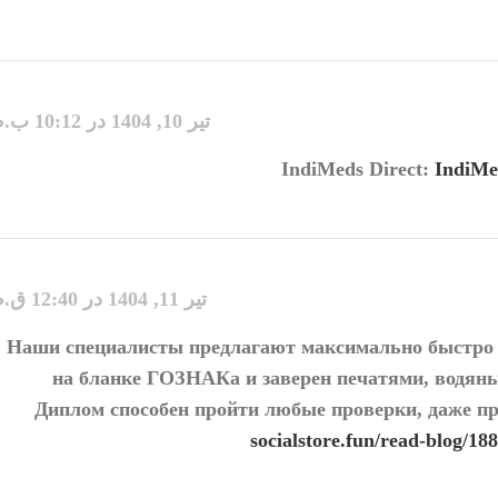
تیر 10, 1404 در 10:12 ب.ظ
IndiMeds Direct:
IndiMe
تیر 11, 1404 در 12:40 ق.ظ
Наши специалисты предлагают максимально быстро 
на бланке ГОЗНАКа и заверен печатями, водян
Диплом способен пройти любые проверки, даже пр
socialstore.fun/read-blog/1