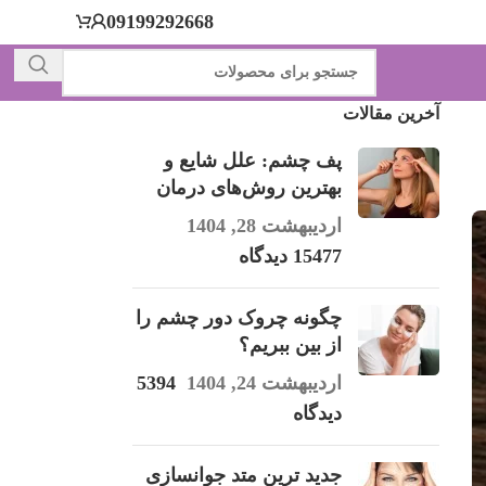
09199292668
آخرین مقالات
پف چشم: علل شایع و
بهترین روش‌های درمان
اردیبهشت 28, 1404
15477 دیدگاه
چگونه چروک دور چشم را
از بین ببریم؟
اردیبهشت 24, 1404
5394
دیدگاه
جدید ترین متد جوانسازی