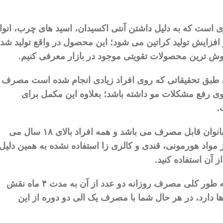
ی
است
که
به
دلیل
داشتن
آنتی
اکسیدان،
اسید
های
چرب،
انوا
افزایش
تولید
کراتین
می
‌
شود؛
این
محصول
در
واقع
تولید
شده
وش
‌
ترین
محصولات
تقویتی
موجود
در
بازار
معرفی
کنیم
.
طبق
تحقیقاتی
که
روی
افراد
زیادی
انجام
شده
است
مصرف
ی
رفع
مشکلات
مو
داشته
باشد؛
بعلاوه
این
مکمل
برای
.
انوان
قابل
مصرف
می
باشد
و
همه
افراد
بالای
۱۸
سال
می
مواد
هورمونی،
قندی
و
کالری
زا
استفاده
نشده
به
همین
دلیل
از
آن
استفاده
کنید
.
طور
کلی
مصرف
روزانه
دو
عدد
از
آن
به
مدت
۴
ماه
نقش
ا
دارد،
در
هر
حال
شما
با
مصرف
یک
الی
دو
دوره
از
این