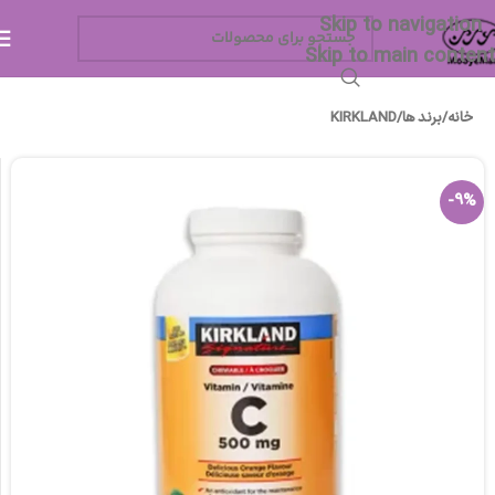
Skip to navigation
Skip to main content
خانه
/
برند ها
/
KIRKLAND
-9%