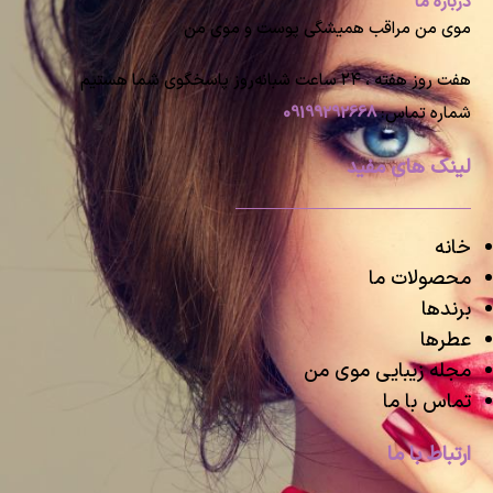
درباره ما
موی من مراقب همیشگی پوست و موی من
هفت روز هفته ، ۲۴ ساعت شبانه‌روز پاسخگوی شما هستیم
شماره تماس:
09199292668
لینک های مفید
خانه
محصولات ما
برندها
عطرها
مجله زیبایی موی من
تماس با ما
ارتباط با ما