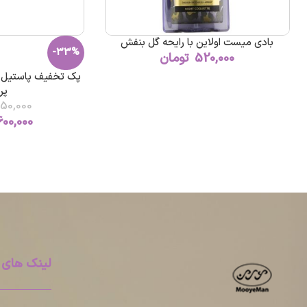
بادی میست اولاین با رایحه گل بنفش
-33%
520,000
تومان
پک تخفیف پاستیل ک
پر
50,000
600,000
لینک های 