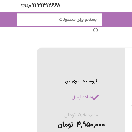
09199292668
فروشنده : موی من
آماده ارسال
5,900,000
تومان
4,950,000
تومان