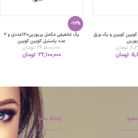
-17%
ویین کویین و یک ورق
پک تخفیفی مکمل پریورین120عددی و 2
یورین
عدد پاستیل کویین کویین
8,3
تومان
26,500,000
تومان
5,
تومان
22,100,000
تومان
مفید
ارتباط با ما