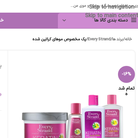
Skip to navigation
ی من مراقب همیشگی پوست و موی من...
Skip to main content
دسته بندی کالا ها
خا
خانه
/
برند ها
/
Every Strand
/
پک مخصوص موهای کراتین شده
پ
-16%
تمام شد
ه
و