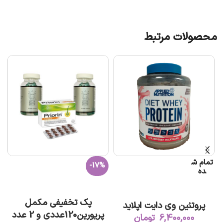
محصولات مرتبط
تمام ش
-17%
ده
افزودن به سبد خرید
اطلاعات بیشتر
پک تخفیفی مکمل
پروتئین وی دایت اپلاید
پریورین120عددی و 2 عدد
6,400,000
تومان