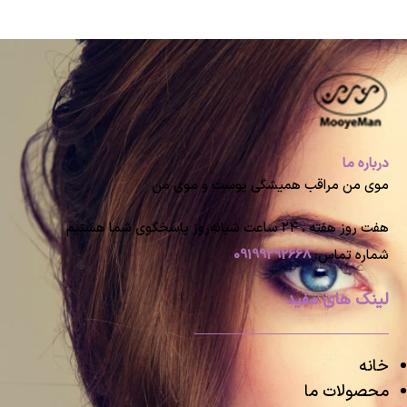
درباره ما
موی من مراقب همیشگی پوست و موی من
هفت روز هفته ، ۲۴ ساعت شبانه‌روز پاسخگوی شما هستیم
شماره تماس:
09199292668
لینک های مفید
خانه
محصولات ما