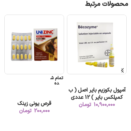
محصولات مرتبط
تمام ش
ت
افزودن به سبد خرید
ده
آمپول بکوزیم بایر اصل ( ب
اطلاعات بیشتر
کمپلکس بایر ) 12 عددی
قرص یونی زینک
10,900,000
تومان
200,000
تومان