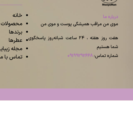
خانه
درباره ما
محصولات م
موی من مراقب همیشگی پوست و موی من
برندها
هفت روز هفته ، ۲۴ ساعت شبانه‌روز پاسخگوی
عطرها
شما هستیم
مجله زیبا
شماره تماس:
09199292668
تماس با ما