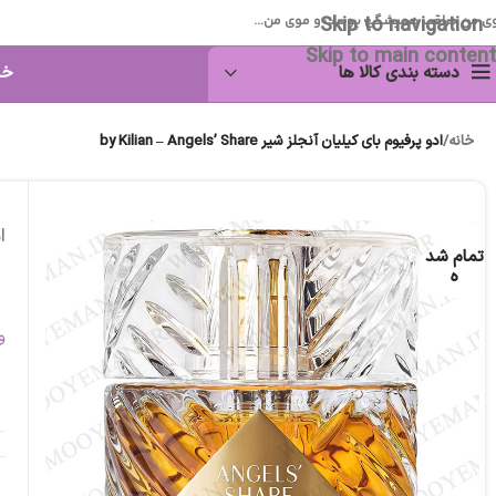
Skip to navigation
ی من مراقب همیشگی پوست و موی من...
Skip to main content
دسته بندی کالا ها
خا
خانه
/
ادو پرفیوم بای کیلیان آنجلز شیر by Kilian – Angels’ Share
اد
تمام شد
ه
و