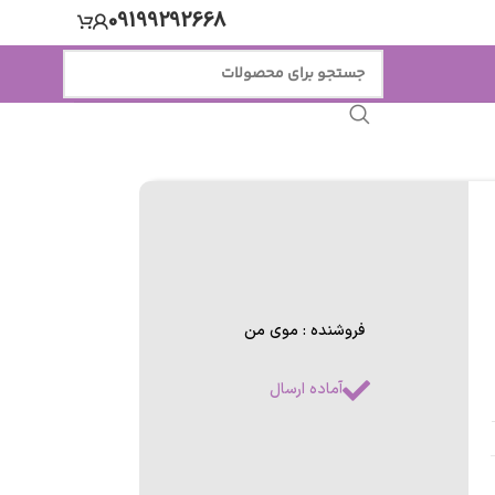
09199292668
فروشنده : موی من
آماده ارسال