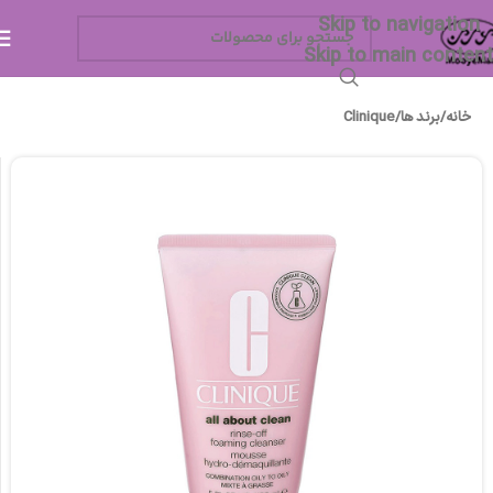
Skip to navigation
Skip to main content
خانه
/
برند ها
/
Clinique