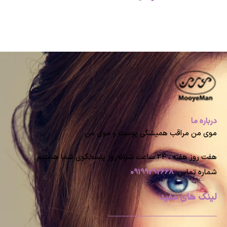
درباره ما
موی من مراقب همیشگی پوست و موی من
هفت روز هفته ، ۲۴ ساعت شبانه‌روز پاسخگوی شما هستیم
شماره تماس:
09199292668
لینک های مفید