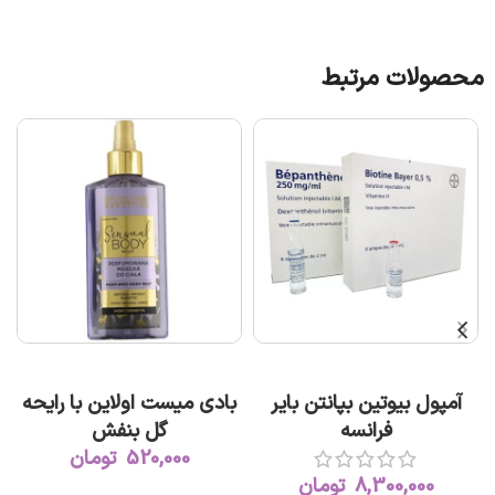
محصولات مرتبط
ت
افزودن به سبد خرید
افزودن به سبد خرید
آمپول بیوتین بپانتن بایر
بادی میست اولاین با رایحه
فرانسه
گل بنفش
520,000
تومان
8,300,000
تومان