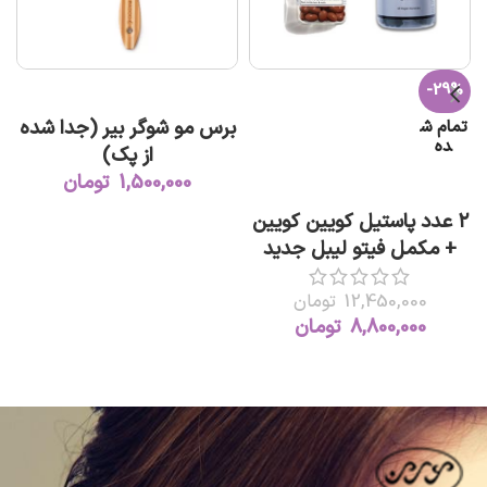
-29%
افزودن به سبد خرید
برس مو شوگر بیر (جدا شده
تمام ش
ت
ده
از پک)
1,500,000
تومان
اطلاعات بیشتر
۲ عدد پاستیل کویین کویین
+ مکمل فیتو لیبل جدید
12,450,000
تومان
8,800,000
تومان