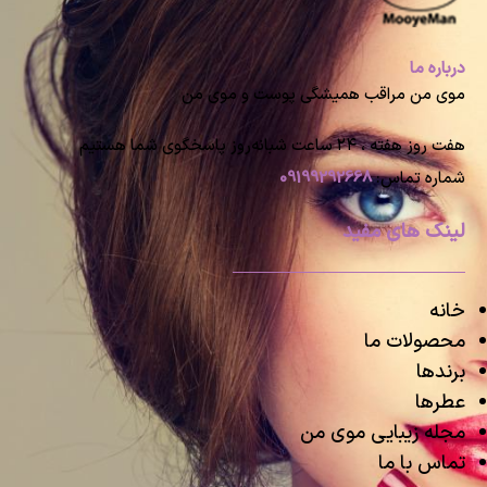
درباره ما
موی من مراقب همیشگی پوست و موی من
هفت روز هفته ، ۲۴ ساعت شبانه‌روز پاسخگوی شما هستیم
شماره تماس:
09199292668
لینک های مفید
خانه
محصولات ما
برندها
عطرها
مجله زیبایی موی من
تماس با ما