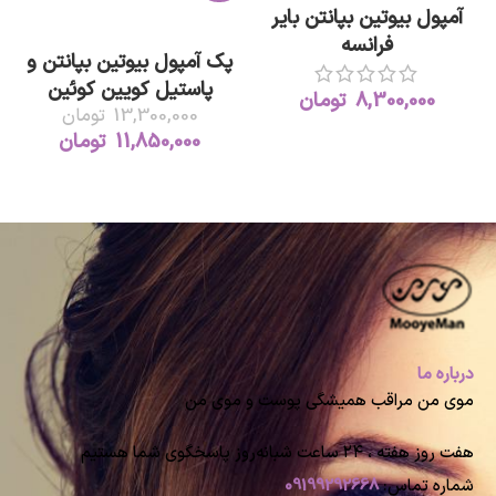
آمپول بیوتین بپانتن بایر
افزودن به سبد خرید
فرانسه
پک آمپول بیوتین بپانتن و
پاستیل کویین کوئین
8,300,000
تومان
13,300,000
تومان
11,850,000
تومان
درباره ما
موی من مراقب همیشگی پوست و موی من
هفت روز هفته ، ۲۴ ساعت شبانه‌روز پاسخگوی شما هستیم
شماره تماس:
09199292668