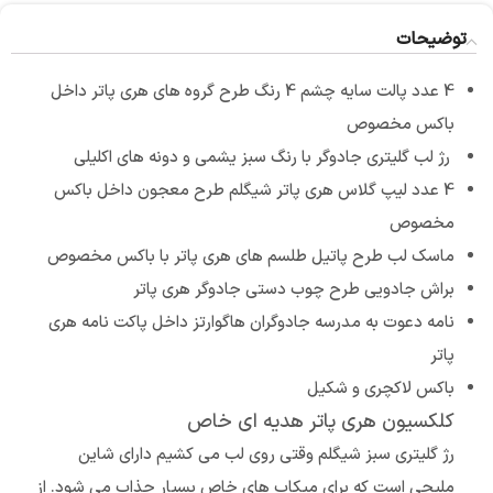
توضیحات
4 عدد پالت سایه چشم 4 رنگ طرح گروه های هری پاتر داخل
باکس مخصوص
رژ لب گلیتری جادوگر با رنگ سبز یشمی و دونه های اکلیلی
4 عدد لیپ گلاس هری پاتر شیگلم طرح معجون داخل باکس
مخصوص
ماسک لب طرح پاتیل طلسم های هری پاتر با باکس مخصوص
براش جادویی طرح چوب دستی جادوگر هری پاتر
نامه دعوت به مدرسه جادوگران هاگوارتز داخل پاکت نامه هری
پاتر
باکس لاکچری و شکیل
کلکسیون هری پاتر هدیه ای خاص
رژ گلیتری سبز شیگلم وقتی روی لب می کشیم دارای شاین
ملیحی است که برای میکاپ های خاص بسیار جذاب می شود. از