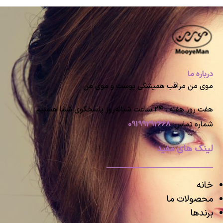
درباره ما
موی من مراقب همیشگی پوست و موی من
هفت روز هفته ، ۲۴ ساعت شبانه‌روز پاسخگوی شما هستیم
شماره تماس:
09199292668
لینک های مفید
خانه
محصولات ما
برندها