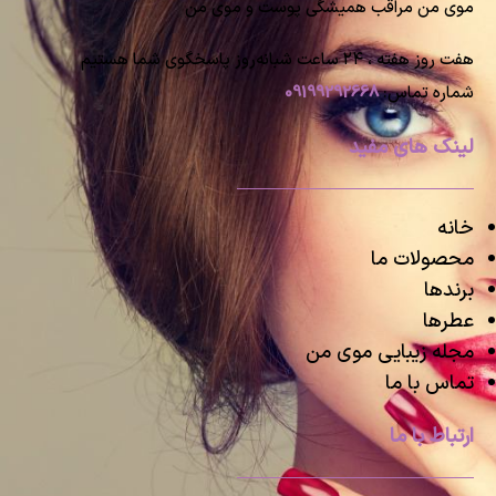
موی من مراقب همیشگی پوست و موی من
هفت روز هفته ، ۲۴ ساعت شبانه‌روز پاسخگوی شما هستیم
شماره تماس:
09199292668
لینک های مفید
خانه
محصولات ما
برندها
عطرها
مجله زیبایی موی من
تماس با ما
ارتباط با ما