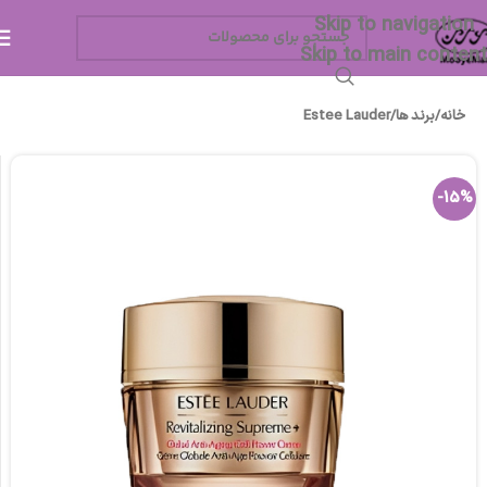
Skip to navigation
Skip to main content
خانه
/
برند ها
/
Estee Lauder
-15%