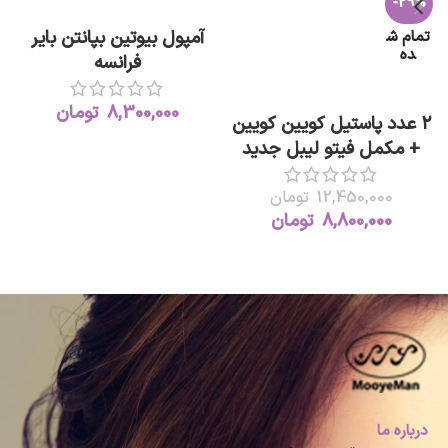
-29%
افزودن به سبد خرید
آمپول بیوتین بپانتن بایر
تمام ش
ده
فرانسه
اطلاعات بیشتر
8,300,000
تومان
۲ عدد پاستیل کویین کویین
+ مکمل فیتو لیبل جدید
12,450,000
تومان
8,800,000
تومان
درباره ما