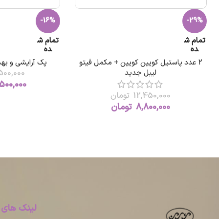
-16%
-29%
تمام ش
تمام ش
ده
ده
۲ عدد پاستیل کویین کویین + مکمل فیتو
پک آرایشی و بهداشتی 10 
لیبل جدید
500,000
500,000
12,450,000
تومان
8,800,000
تومان
لینک های 