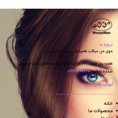
درباره ما
موی من مراقب همیشگی پوست و موی من
هفت روز هفته ، ۲۴ ساعت شبانه‌روز پاسخگوی شما هستیم
شماره تماس:
09199292668
لینک های مفید
خانه
محصولات ما