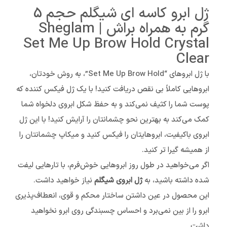
ژل ابرو کاسه ای شیگلم حجم 5
گرم به همراه براش | Sheglam
Set Me Up Brow Hold Crystal
Clear
با ژل ابروهای “Set Me Up Brow Hold”، به روش خودتان،
ابروهایی کاملاً بی نقص دریافت کنید! با یک ژل فیکس کننده که
پوست شما را کثیف نمی‌کند و به حفظ شکل ابروی دلخواه شما
کمک می‌کند به بهترین نحو چشمانتان را آرایش کنید! با این ژل
ابروی باکیفیت، ابروهایتان را فیکس کنید و میکاپ چشمانتان را
از همیشه گیرا تر کنید.
اگر می‌خواهید در طول روز ابروهایی خوش‌فرم، با تارهایی لیفت
شده داشته باشید، به
ژل ابروی شیگلم
نیاز خواهید داشت
.
این محصول در عین داشتن ساختار محکم و قوی، انعطاف‌پذیری
ابرو را از بین نمی‌برد و احساس چسبندگی روی ابرو نخواهید
داشت
.