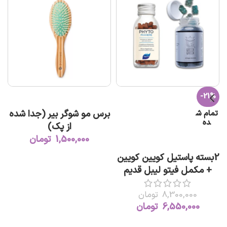
-21%
افزودن به سبد خرید
برس مو شوگر بیر (جدا شده
تمام ش
ده
از پک)
1,500,000
تومان
اطلاعات بیشتر
2بسته پاستیل کویین کویین
+ مکمل فیتو لیبل قدیم
8,300,000
تومان
6,550,000
تومان