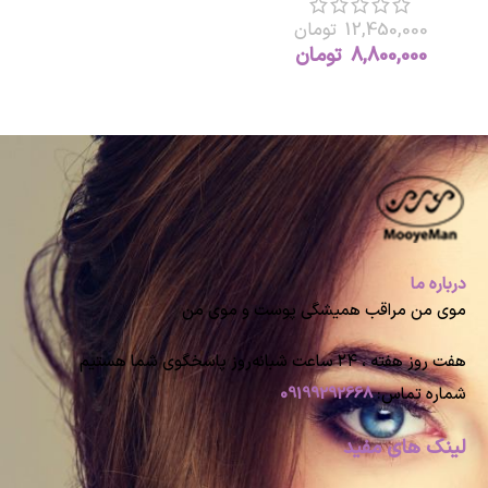
12,450,000
تومان
8,800,000
تومان
درباره ما
موی من مراقب همیشگی پوست و موی من
هفت روز هفته ، ۲۴ ساعت شبانه‌روز پاسخگوی شما هستیم
شماره تماس:
09199292668
لینک های مفید