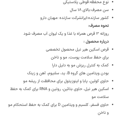
نوع محفظه:قوطی پلاستیکی
سن مصرف:بالای 18 سال
کشور سازنده:ایرانشرکت سازنده :مهبان دارو
نحوه مصرف:
روزانه 3 قرص همراه با غذا و یک لیوان آب مصرف شود
درباره محصول :
قرص اسکین هیر نیل محصول تخصصی
برای حفظ سلامت پوست، مو و ناخن
کمک به کنترل ریزش مو به دلیل دارا
بودن ویتامین های گروه B، ید، سلنیوم، آهن و زینک
حاوی کولین، پابا و اینوزیتول برای محافظت از ریشه مو
اسکین هیر نیل، حاوی بتائین، روتین و RNA برای کمک به حفظ
سلامت مو
حاوی فسفر، کلسیم و ویتامین D برای کمک به حفظ استحکام مو
و ناخن