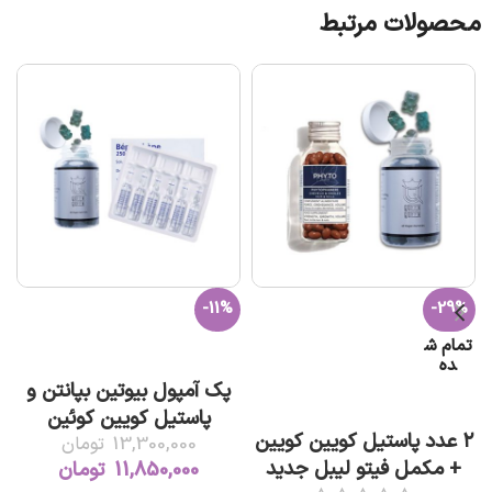
محصولات مرتبط
ت
-11%
-29%
تمام ش
افزودن به سبد خرید
ده
پک آمپول بیوتین بپانتن و
اطلاعات بیشتر
پاستیل کویین کوئین
۲ عدد پاستیل کویین کویین
13,300,000
تومان
+ مکمل فیتو لیبل جدید
11,850,000
تومان