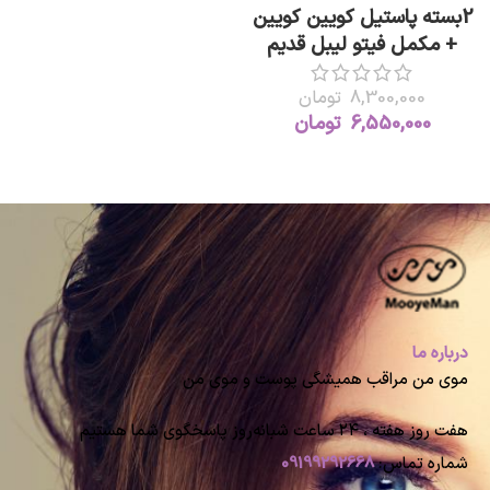
2بسته پاستیل کویین کویین
+ مکمل فیتو لیبل قدیم
8,300,000
تومان
6,550,000
تومان
درباره ما
موی من مراقب همیشگی پوست و موی من
هفت روز هفته ، ۲۴ ساعت شبانه‌روز پاسخگوی شما هستیم
شماره تماس:
09199292668