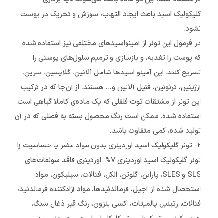
گلیکولیک اسید باعث ایجاد التهاب، سوزش و تحریک در پوست
نشود.
در فرمول این تونر از آمینواسیدهای مختلفی نیز استفاده شده
که پوست را تغذیه، و بازسازی و ترمیم سلول‌های پوستی را
تسریع کنند. این آمینو اسیدها شامل آلانین، گلایسین، سرین،
آرژینین، ترئونین، فنیل آلانین و… هستند. از آن‌جا که در ترکیب
این تونر از مشتقات توت فلفلی که یک ماده‌ی کاملا گیاهی است
استفاده شده، ممکن است رنگ محصول بسته به فصلی که در آن
تولید شده، کمی متفاوت باشد.
۲- تونر گلیکولیک اسید اوردینری بدون مواد مضر یا حساسیت‌ زا
تونر گلیکولیک اسید اوردینری ۷% اوردینری فاقد سولفات‌های
SLS و SLES، پارابن، گلوتن، الکل، فتالات، سیلیکون، مواد
استحصال شده از آجیل، فرمالدئیدها، مواد آزادکننده فرمالدئید،
فتالات، رتینیل پالمیتات، اکسی بنزون، رنگ قیر ذغال سنگ،