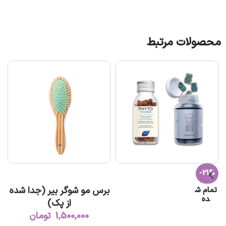
محصولات مرتبط
-21%
افزودن به سبد خرید
برس مو شوگر بیر (جدا شده
تمام ش
ده
از پک)
1,500,000
تومان
اطلاعات بیشتر