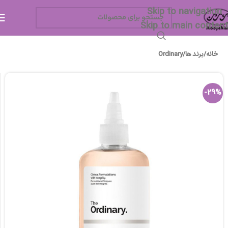
Skip to navigation
Skip to main content
خانه
/
برند ها
/
Ordinary
-29%