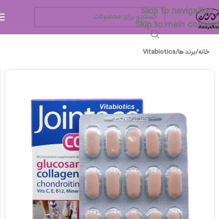
Skip to navigation
Skip to main content
خانه
/
برند ها
/
Vitabiotics