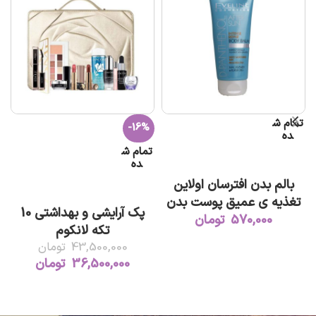
تمام ش
ت
-16%
ده
تمام ش
اطلاعات بیشتر
ده
بالم بدن افترسان اولاین
ژ
اطلاعات بیشتر
تغذیه ی عمیق پوست بدن
پک آرایشی و بهداشتی 10
570,000
تومان
تکه لانکوم
43,500,000
تومان
36,500,000
تومان