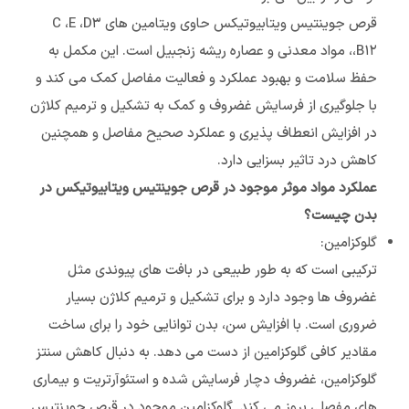
قرص جوینتیس ویتابیوتیکس حاوی ویتامین های C ،E ،D۳
،B۱۲، مواد معدنی و عصاره ریشه زنجبیل است. این مکمل به
حفظ سلامت و بهبود عملكرد و فعاليت مفاصل کمک می کند و
با جلوگیری از فرسایش غضروف و کمک به تشکیل و ترمیم کلاژن
در افزایش انعطاف پذیری و عملکرد صحیح مفاصل و همچنین
کاهش درد تاثیر بسزایی دارد.
عملکرد مواد موثر موجود در قرص جوینتیس ویتابیوتیکس در
بدن چیست؟
گلوکزامین:
ترکیبی است که به طور طبیعی در بافت های پیوندی مثل
غضروف ها وجود دارد و برای تشکیل و ترمیم کلاژن بسیار
ضروری است. با افزایش سن، بدن توانایی خود را برای ساخت
مقادیر کافی گلوکزامین از دست می دهد. به دنبال کاهش سنتز
گلوکزامین، غضروف دچار فرسایش شده و استئوآرتریت و بیماری
های مفصلی بروز می کند. گلوکزامین موجود در قرص جوینتیس