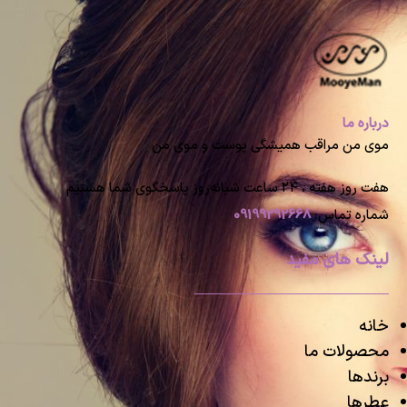
درباره ما
موی من مراقب همیشگی پوست و موی من
هفت روز هفته ، ۲۴ ساعت شبانه‌روز پاسخگوی شما هستیم
شماره تماس:
09199292668
لینک های مفید
خانه
محصولات ما
برندها
عطرها