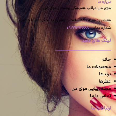
درباره ما
موی من مراقب همیشگی پوست و موی من
هفت روز هفته ، ۲۴ ساعت شبانه‌روز پاسخگوی شما هستیم
شماره تماس:
09199292668
لینک های مفید
خانه
محصولات ما
برندها
عطرها
مجله زیبایی موی من
تماس با ما
ارتباط با ما