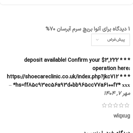
1 دیدگاه برای
آنوا بریچ سرم آبرسان 70%
* * * $3,222 deposit available! Confirm your
operation here:
https://shoecareclinic.co.uk/index.php?jkc712 * * *
–
hs=ff85c93ec56a93d0bb965cc77a6100f2* ххх*
مهر 7, 1404
wlqxug