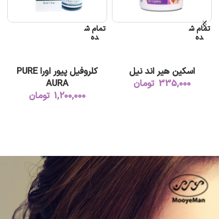
تمام ش
تمام ش
ده
ده
ت
اطلاعات بیشتر
اطلاعات بیشتر
اسکین هیر اند نیل
کلروفیل پیور اورا PURE
335,000
تومان
AURA
1,200,000
تومان