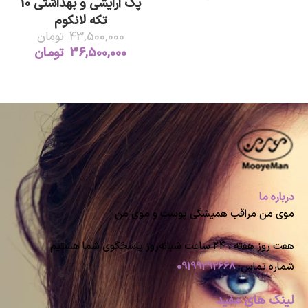
پک آرایشی و بهداشتی 10
تکه لانکوم
43,500,000
تومان
36,500,000
تومان
درباره ما
موی من مراقب همیشگی پوست و موی من
هفت روز هفته ، ۲۴ ساعت شبانه‌روز پاسخگوی شما هستیم
شماره تماس:
09199292668
لینک های مفید