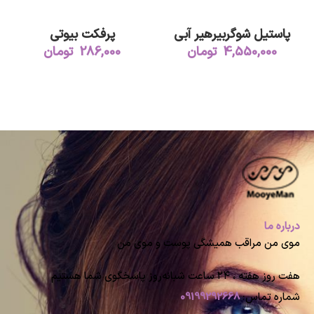
اطلاعات بیشتر
اطلاعات بیشتر
پاستیل شوگربیرهیر آبی
پرفکت بیوتی
4,550,000
تومان
286,000
تومان
درباره ما
موی من مراقب همیشگی پوست و موی من
هفت روز هفته ، ۲۴ ساعت شبانه‌روز پاسخگوی شما هستیم
شماره تماس:
09199292668