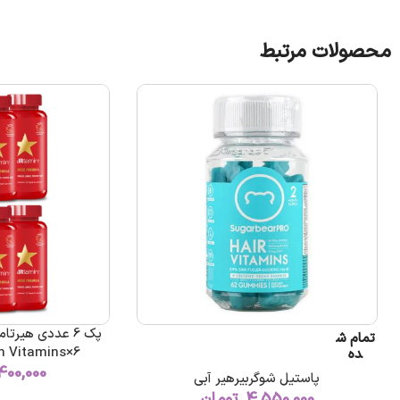
محصولات مرتبط
تمام ش
h Vitamins×6
ده
400,000
پاستیل شوگربیرهیر آبی
4,550,000
تومان