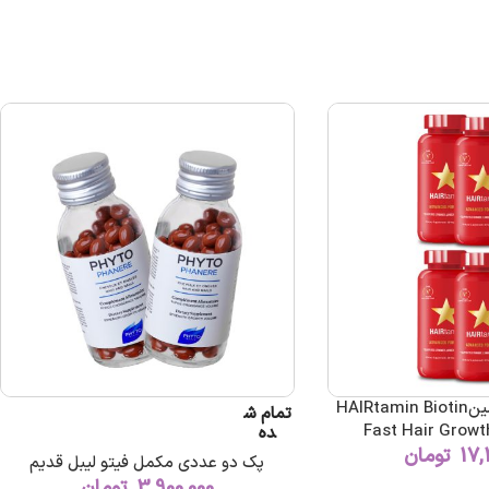
پک 6 عددی هیرتامینHAIRtamin Biotin
تمام ش
Fast Hair Growt
ده
17,
تومان
پک دو عددی مکمل فیتو لیبل قدیم
3,900,000
تومان