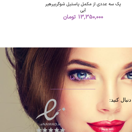
پک سه عددی از مکمل پاستیل شوگربیرهیر
آبی
13,350,000
تومان
اعتماد به ما
نبال کنید: