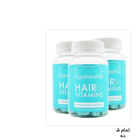
تمام ش
ده