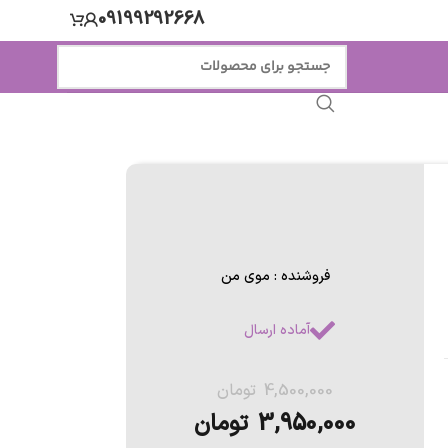
09199292668
فروشنده : موی من
آماده ارسال
4,500,000
تومان
3,950,000
تومان