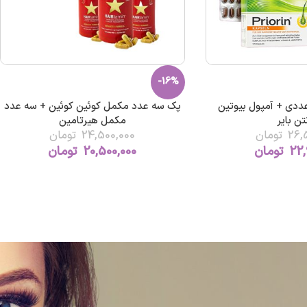
-16%
پریورین 120 عددی + آمپول بیوتین
پک سه عدد مکمل کوئین کوئین + سه عدد
تن بایر
مکمل هیرتامین
26,
تومان
24,500,000
تومان
22,
تومان
20,500,000
تومان