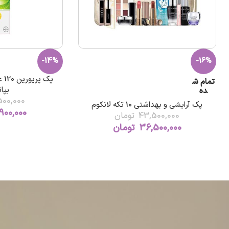
-14%
-16%
پک 
تمام ش
بپان
ده
500,000
پک آرایشی و بهداشتی 10 تکه لانکوم
900,000
43,500,000
تومان
36,500,000
تومان