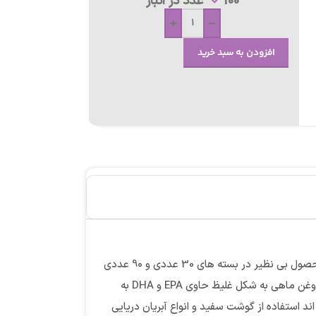
100 عدد در انبار
+
-
افزودن به سبد خرید
(Doppelherz) است و اکنون این محصول بی نظیر در بسته های 30 عددی و 90 عددی
قابل خرید و تهیه می باشد.کپسول امگا 3 1400 و ویتامین E دوپل هرز آلمان بدون گلوتن، بدون لاکتوز، بدون رنگ حاوی اسیدهای چرب امگا 3 از روغن ماهی به شکل غلیظ حاوی EPA و DHA به
غذیه گفته اند استفاده از گوشت سفید و انواع آبریان دریایی