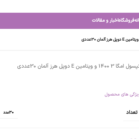
نه
فروشگاه
اخبار و مقالات
ل امگا 3 1400 و ویتامین E دوپل هرز آلمان 30عددی
یژگی های محصول
تعداد
30عدد