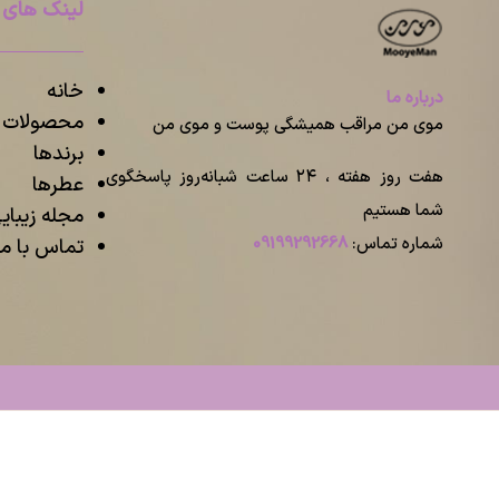
لینک های 
خانه
درباره ما
محصولات م
موی من مراقب همیشگی پوست و موی من
برندها
هفت روز هفته ، ۲۴ ساعت شبانه‌روز پاسخگوی
عطرها
شما هستیم
مجله زیبا
شماره تماس:
09199292668
تماس با ما