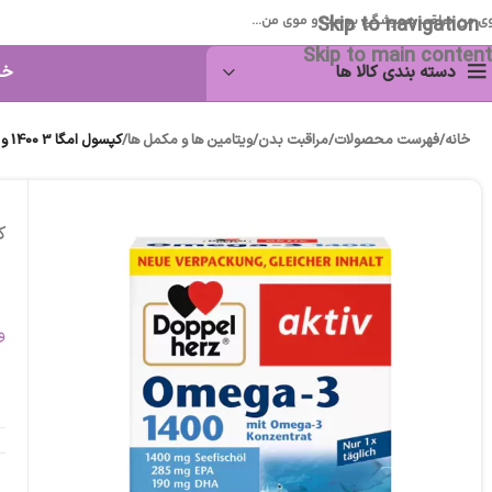
Skip to navigation
ی من مراقب همیشگی پوست و موی من...
Skip to main content
دسته بندی کالا ها
خا
خانه
/
فهرست محصولات
/
مراقبت بدن
/
ویتامین ها و مکمل ها
/
کپسول امگا 3 1400 و ویتامین E دوپل هرز آلمان 30عددی
کپسو
و