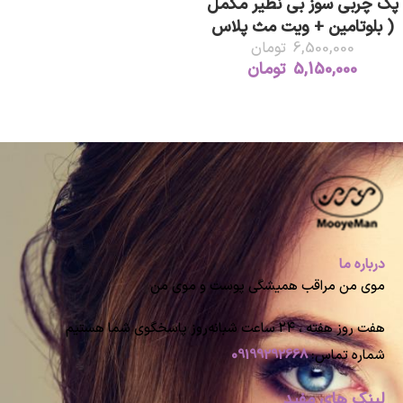
پک چربی سوز بی نظیر مکمل
( بلوتامین + ویت مث پلاس
افترایو )
6,500,000
تومان
5,150,000
تومان
درباره ما
موی من مراقب همیشگی پوست و موی من
هفت روز هفته ، ۲۴ ساعت شبانه‌روز پاسخگوی شما هستیم
شماره تماس:
09199292668
لینک های مفید