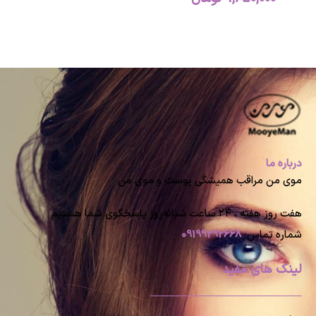
درباره ما
موی من مراقب همیشگی پوست و موی من
هفت روز هفته ، ۲۴ ساعت شبانه‌روز پاسخگوی شما هستیم
شماره تماس:
09199292668
لینک های مفید