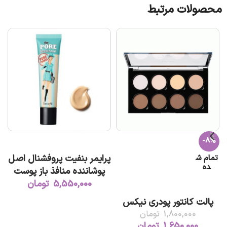
محصولات مرتبط
-8%
افزودن به سبد خرید
پرایمر بنفیت پروفشنال اصل
تمام ش
ت
ده
پوشاننده منافذ باز پوست
فول سایز
5,550,000
تومان
اطلاعات بیشتر
پالت کانتور پودری نیکس
1,800,000
تومان
1,650,000
تومان