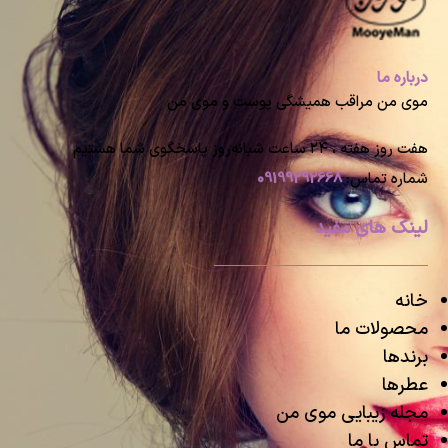
درباره ما
موی من مراقب همیشگی پوست و موی من
هفت روز هفته ، ۲۴ ساعت شبانه‌روز پاسخگوی شما هستیم
شماره تماس:
09199292668
لینک های مفید
خانه
محصولات ما
برندها
عطرها
مجله زیبایی موی من
تماس با ما