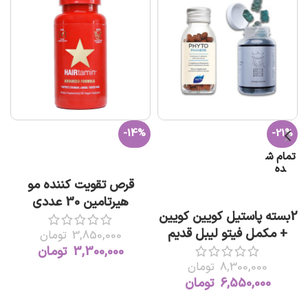
-14%
-21%
تمام ش
افزودن به سبد خرید
ده
قرص تقویت کننده مو
اطلاعات بیشتر
هیرتامین 30 عددي
2بسته پاستیل کویین کویین
HAIRtamin Advanced
+ مکمل فیتو لیبل قدیم
3,850,000
تومان
3,300,000
تومان
8,300,000
تومان
6,550,000
تومان