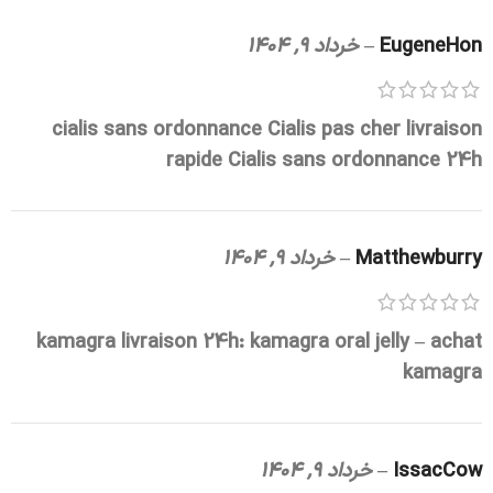
EugeneHon
–
خرداد 9, 1404
cialis sans ordonnance
Cialis pas cher livraison
rapide
Cialis sans ordonnance 24h
Matthewburry
–
خرداد 9, 1404
kamagra livraison 24h:
kamagra oral jelly
– achat
kamagra
IssacCow
–
خرداد 9, 1404