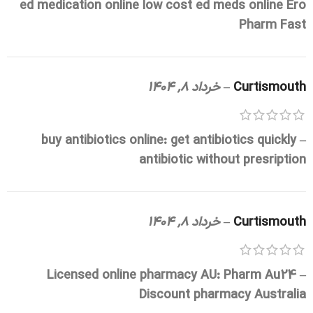
ed medication online
low cost ed meds online
Ero
Pharm Fast
Curtismouth
–
خرداد 8, 1404
buy antibiotics online:
get antibiotics quickly
–
antibiotic without presription
Curtismouth
–
خرداد 8, 1404
Licensed online pharmacy AU:
Pharm Au24
–
Discount pharmacy Australia