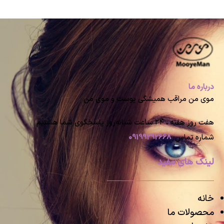
درباره ما
موی من مراقب همیشگی پوست و موی من
هفت روز هفته ، ۲۴ ساعت شبانه‌روز پاسخگوی شما هستیم
شماره تماس:
09199292668
لینک های مفید
خانه
محصولات ما