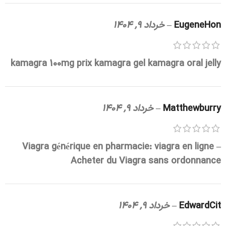
EugeneHon
–
خرداد 9, 1404
kamagra 100mg prix
kamagra gel
kamagra oral jelly
Matthewburry
–
خرداد 9, 1404
Viagra générique en pharmacie:
viagra en ligne
–
Acheter du Viagra sans ordonnance
EdwardCit
–
خرداد 9, 1404