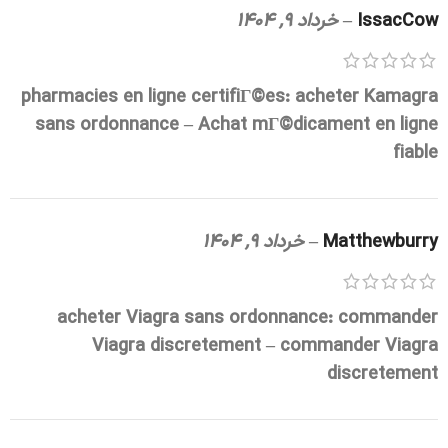
IssacCow
–
خرداد 9, 1404
pharmacies en ligne certifiГ©es:
acheter Kamagra
sans ordonnance
– Achat mГ©dicament en ligne
fiable
Matthewburry
–
خرداد 9, 1404
acheter Viagra sans ordonnance:
commander
Viagra discretement
– commander Viagra
discretement