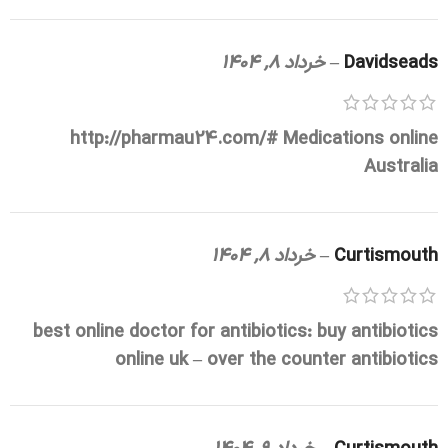
Davidseads
–
خرداد 8, 1404
http://pharmau24.com/#
Medications online
Australia
Curtismouth
–
خرداد 8, 1404
best online doctor for antibiotics:
buy antibiotics
online uk
– over the counter antibiotics