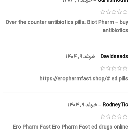
Curtismouth
–
خرداد 9, 1404
Over the counter antibiotics pills:
Biot Pharm
– buy
antibiotics
Davidseads
–
خرداد 9, 1404
https://eropharmfast.shop/#
ed pills
RodneyTic
–
خرداد 9, 1404
Ero Pharm Fast
Ero Pharm Fast
ed drugs online